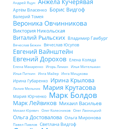
Анжела Кучерявая
Андрей Яцун
Борис Видгоф
Артём Власенко
Валерий Томея
Вероника Овчинникова
Виктория Никольская
Виталий Рыльских
Владимир Гамбург
Вячеслав Юсупов
Вячеслав Бежин
Евгений Вайнштейн
Евгений Дорохов
Елена Коляда
Елена Макаренко
Игорь Лиман
Илья Мительман
Илья Питкин
Инга Майер
Инга Мицукова
Ирина Крылова
Ирина Губаренко
Мария Крутасова
Лилия Мельник
Марк Болдов
Мария Юрченко
Марк Лейвиков
Михаил Васильев
Олег Колесников
Олег Лакницкий
Михаил Юревич
Ольга Достовалова
Ольга Миронова
Светлана Видгоф
Павел Павлов